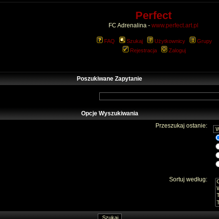
Perfect
FC Adrenalina -
www.perfect.art.pl
FAQ
Szukaj
Użytkownicy
Grupy
Rejestracja
Zaloguj
Poszukiwane Zapytanie
Opcje Wyszukiwania
Przeszukaj ostanie:
Sortuj według: