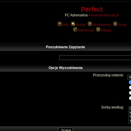
Perfect
FC Adrenalina -
www.perfect.art.pl
FAQ
Szukaj
Użytkownicy
Grupy
Rejestracja
Zaloguj
Poszukiwane Zapytanie
Opcje Wyszukiwania
Przeszukaj ostanie:
Sortuj według: