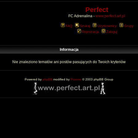
Perfect
FC Adrenalina -
www.perfect.art.pl
FAQ
Szukaj
Użytkownicy
Grupy
Rejestracja
Zaloguj
Informacja
Nie znaleziono tematów ani postów pasujących do Twoich kryteriów
Powered by
phpBB
modified by
Przemo
© 2003 phpBB Group