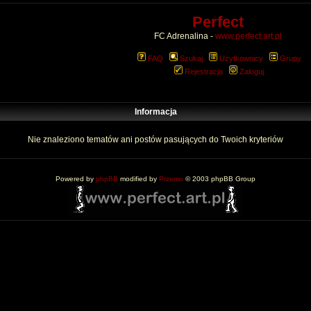
Perfect
FC Adrenalina -
www.perfect.art.pl
FAQ
Szukaj
Użytkownicy
Grupy
Rejestracja
Zaloguj
Informacja
Nie znaleziono tematów ani postów pasujących do Twoich kryteriów
Powered by
phpBB
modified by
Przemo
© 2003 phpBB Group