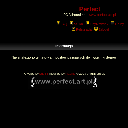
Perfect
FC Adrenalina -
www.perfect.art.pl
FAQ
Szukaj
Użytkownicy
Grupy
Rejestracja
Zaloguj
Informacja
Nie znaleziono tematów ani postów pasujących do Twoich kryteriów
Powered by
phpBB
modified by
Przemo
© 2003 phpBB Group