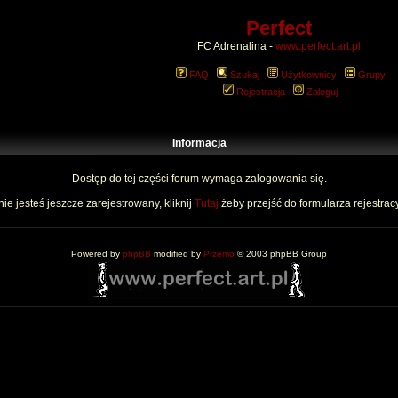
Perfect
FC Adrenalina -
www.perfect.art.pl
FAQ
Szukaj
Użytkownicy
Grupy
Rejestracja
Zaloguj
Informacja
Dostęp do tej części forum wymaga zalogowania się.
nie jesteś jeszcze zarejestrowany, kliknij
Tutaj
żeby przejść do formularza rejestrac
Powered by
phpBB
modified by
Przemo
© 2003 phpBB Group