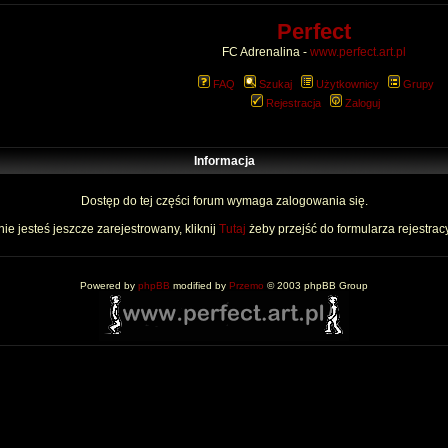
Perfect
FC Adrenalina -
www.perfect.art.pl
FAQ
Szukaj
Użytkownicy
Grupy
Rejestracja
Zaloguj
Informacja
Dostęp do tej części forum wymaga zalogowania się.
nie jesteś jeszcze zarejestrowany, kliknij
Tutaj
żeby przejść do formularza rejestrac
Powered by
phpBB
modified by
Przemo
© 2003 phpBB Group