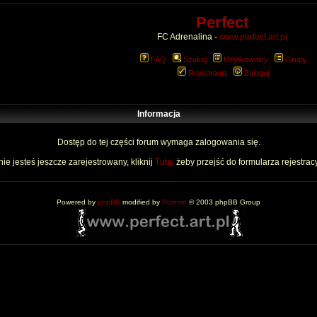
Perfect
FC Adrenalina -
www.perfect.art.pl
FAQ
Szukaj
Użytkownicy
Grupy
Rejestracja
Zaloguj
Informacja
Dostęp do tej części forum wymaga zalogowania się.
nie jesteś jeszcze zarejestrowany, kliknij
Tutaj
żeby przejść do formularza rejestrac
Powered by
phpBB
modified by
Przemo
© 2003 phpBB Group