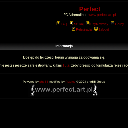
Perfect
FC Adrenalina -
www.perfect.art.pl
FAQ
Szukaj
Użytkownicy
Grupy
Rejestracja
Zaloguj
Informacja
Dostęp do tej części forum wymaga zalogowania się.
nie jesteś jeszcze zarejestrowany, kliknij
Tutaj
żeby przejść do formularza rejestrac
Powered by
phpBB
modified by
Przemo
© 2003 phpBB Group