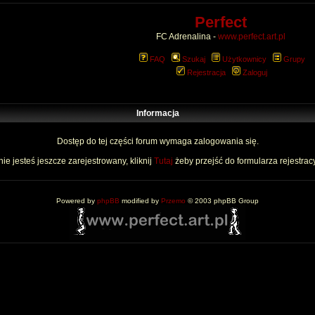
Perfect
FC Adrenalina -
www.perfect.art.pl
FAQ
Szukaj
Użytkownicy
Grupy
Rejestracja
Zaloguj
Informacja
Dostęp do tej części forum wymaga zalogowania się.
nie jesteś jeszcze zarejestrowany, kliknij
Tutaj
żeby przejść do formularza rejestrac
Powered by
phpBB
modified by
Przemo
© 2003 phpBB Group