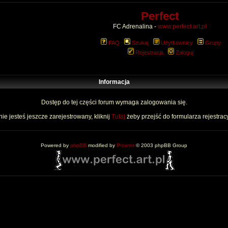
Perfect
FC Adrenalina -
www.perfect.art.pl
FAQ
Szukaj
Użytkownicy
Grupy
Rejestracja
Zaloguj
Informacja
Dostęp do tej części forum wymaga zalogowania się.
nie jesteś jeszcze zarejestrowany, kliknij
Tutaj
żeby przejść do formularza rejestrac
Powered by
phpBB
modified by
Przemo
© 2003 phpBB Group