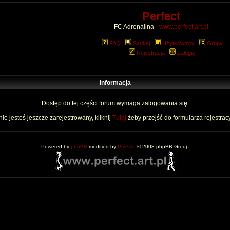
Perfect
FC Adrenalina -
www.perfect.art.pl
FAQ
Szukaj
Użytkownicy
Grupy
Rejestracja
Zaloguj
Informacja
Dostęp do tej części forum wymaga zalogowania się.
nie jesteś jeszcze zarejestrowany, kliknij
Tutaj
żeby przejść do formularza rejestrac
Powered by
phpBB
modified by
Przemo
© 2003 phpBB Group