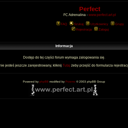
Perfect
FC Adrenalina -
www.perfect.art.pl
FAQ
Szukaj
Użytkownicy
Grupy
Rejestracja
Zaloguj
Informacja
Dostęp do tej części forum wymaga zalogowania się.
nie jesteś jeszcze zarejestrowany, kliknij
Tutaj
żeby przejść do formularza rejestrac
Powered by
phpBB
modified by
Przemo
© 2003 phpBB Group