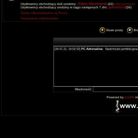
Edyta Wesolowsk
Użytkownicy obchodzący dziś urodziny:
(42)
(złóż życzenia)
Użytkownicy obchodzący urodziny w ciągu następnych 7 dni:
gabriel7418
(34)
Osoby odpowiedzialne za Forum
Ostrzeżenia użytkowników
Nowe posty
Br
Wiadomość:
Powered by
phpBB
mo