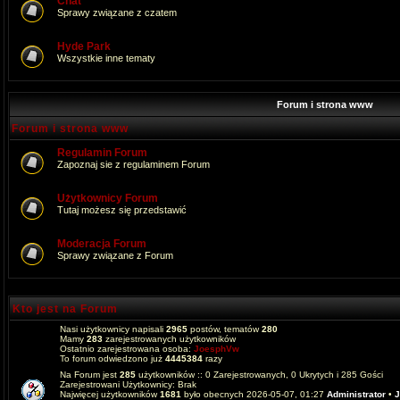
Chat
Sprawy związane z czatem
Hyde Park
Wszystkie inne tematy
Forum i strona www
Forum i strona www
Regulamin Forum
Zapoznaj sie z regulaminem Forum
Użytkownicy Forum
Tutaj możesz się przedstawić
Moderacja Forum
Sprawy związane z Forum
Kto jest na Forum
Nasi użytkownicy napisali
2965
postów, tematów
280
Mamy
283
zarejestrowanych użytkowników
Ostatnio zarejestrowana osoba:
JoesphVw
To forum odwiedzono już
4445384
razy
Na Forum jest
285
użytkowników :: 0 Zarejestrowanych, 0 Ukrytych i 285 Gości
Zarejestrowani Użytkownicy: Brak
Najwięcej użytkowników
1681
było obecnych 2026-05-07, 01:27
Administrator
•
J