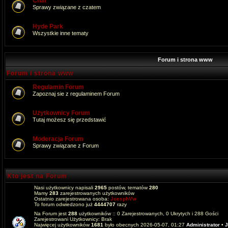
Chat
Sprawy związane z czatem
Hyde Park
Wszystkie inne tematy
Forum i strona www
Forum i strona www
Regulamin Forum
Zapoznaj sie z regulaminem Forum
Użytkownicy Forum
Tutaj możesz się przedstawić
Moderacja Forum
Sprawy związane z Forum
Kto jest na Forum
Nasi użytkownicy napisali
2965
postów, tematów
280
Mamy
283
zarejestrowanych użytkowników
Ostatnio zarejestrowana osoba:
JoesphVw
To forum odwiedzono już
4444707
razy
Na Forum jest
288
użytkowników :: 0 Zarejestrowanych, 0 Ukrytych i 288 Gości
Zarejestrowani Użytkownicy: Brak
Najwięcej użytkowników
1681
było obecnych 2026-05-07, 01:27
Administrator
•
J