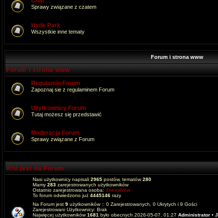
Chat
Sprawy związane z czatem
Hyde Park
Wszystkie inne tematy
Forum i strona www
Forum i strona www
Regulamin Forum
Zapoznaj sie z regulaminem Forum
Użytkownicy Forum
Tutaj możesz się przedstawić
Moderacja Forum
Sprawy związane z Forum
Kto jest na Forum
Nasi użytkownicy napisali
2965
postów, tematów
280
Mamy
283
zarejestrowanych użytkowników
Ostatnio zarejestrowana osoba:
JoesphVw
To forum odwiedzono już
4445146
razy
Na Forum jest
9
użytkowników :: 0 Zarejestrowanych, 0 Ukrytych i 9 Gości
Zarejestrowani Użytkownicy: Brak
Najwięcej użytkowników
1681
było obecnych 2026-05-07, 01:27
Administrator
•
J