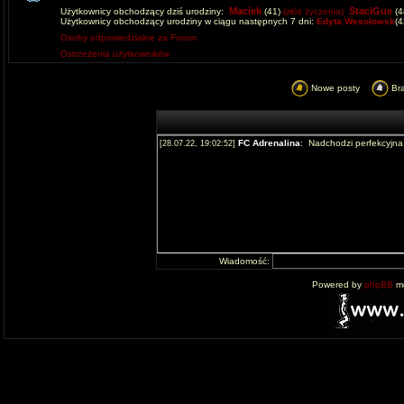
Maciek
StaciGue
Użytkownicy obchodzący dziś urodziny:
(41)
(złóż życzenia)
(4
Użytkownicy obchodzący urodziny w ciągu następnych 7 dni:
Edyta Wesolowsk
(
Osoby odpowiedzialne za Forum
Ostrzeżenia użytkowników
Nowe posty
Br
Wiadomość:
Powered by
phpBB
mo