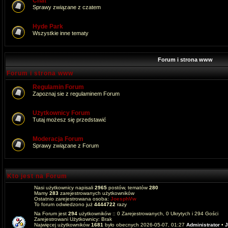
Chat
Sprawy związane z czatem
Hyde Park
Wszystkie inne tematy
Forum i strona www
Forum i strona www
Regulamin Forum
Zapoznaj sie z regulaminem Forum
Użytkownicy Forum
Tutaj możesz się przedstawić
Moderacja Forum
Sprawy związane z Forum
Kto jest na Forum
Nasi użytkownicy napisali
2965
postów, tematów
280
Mamy
283
zarejestrowanych użytkowników
Ostatnio zarejestrowana osoba:
JoesphVw
To forum odwiedzono już
4444722
razy
Na Forum jest
294
użytkowników :: 0 Zarejestrowanych, 0 Ukrytych i 294 Gości
Zarejestrowani Użytkownicy: Brak
Najwięcej użytkowników
1681
było obecnych 2026-05-07, 01:27
Administrator
•
J