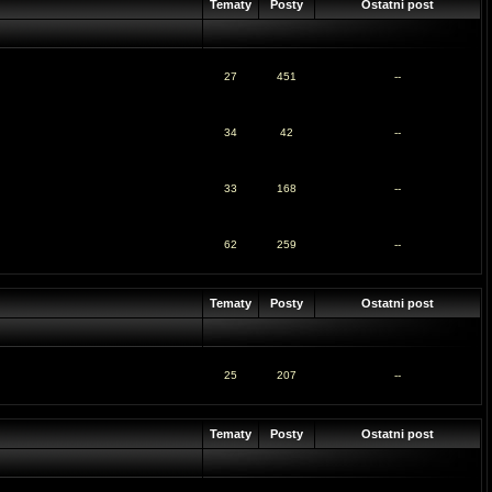
Tematy
Posty
Ostatni post
27
451
--
34
42
--
33
168
--
62
259
--
Tematy
Posty
Ostatni post
25
207
--
Tematy
Posty
Ostatni post