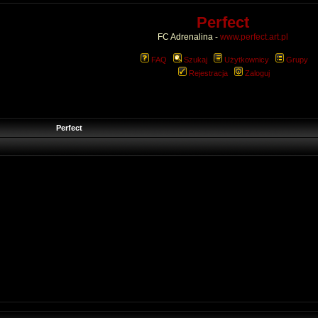
Perfect
FC Adrenalina -
www.perfect.art.pl
FAQ
Szukaj
Użytkownicy
Grupy
Rejestracja
Zaloguj
Perfect