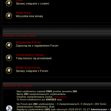
Chat
Sprawy związane z czatem
Hyde Park
Wszystkie inne tematy
Forum i strona www
Regulamin Forum
Zapoznaj sie z regulaminem Forum
Użytkownicy Forum
Tutaj możesz się przedstawić
Moderacja Forum
Sprawy związane z Forum
Kto jest na Forum
Nasi użytkownicy napisali
2965
postów, tematów
280
Mamy
283
zarejestrowanych użytkowników
Ostatnio zarejestrowana osoba:
JoesphVw
To forum odwiedzono już
4445363
razy
Na Forum jest
282
użytkowników :: 0 Zarejestrowanych, 0 Ukrytych i 282 Gości
Zarejestrowani Użytkownicy: Brak
Najwięcej użytkowników
1681
było obecnych 2026-05-07, 01:27
Administrator
•
J