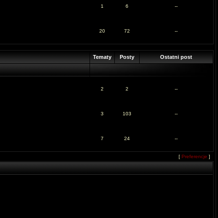
1
6
--
20
72
--
Tematy
Posty
Ostatni post
2
2
--
3
103
--
7
24
--
[
Preferencje
]