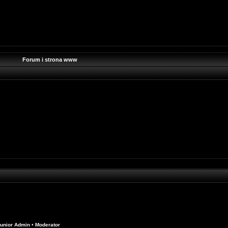
Forum i strona www
unior Admin
•
Moderator