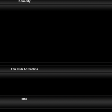
Koncerty
Fan Club Adrenalina
Inne