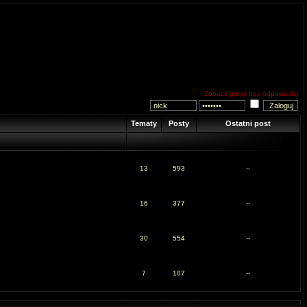
Zobacz posty bez odpowiedzi
Tematy
Posty
Ostatni post
13
593
--
16
377
--
30
554
--
7
107
--