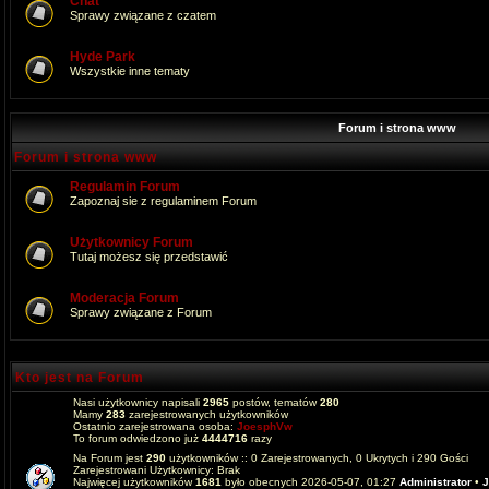
Chat
Sprawy związane z czatem
Hyde Park
Wszystkie inne tematy
Forum i strona www
Forum i strona www
Regulamin Forum
Zapoznaj sie z regulaminem Forum
Użytkownicy Forum
Tutaj możesz się przedstawić
Moderacja Forum
Sprawy związane z Forum
Kto jest na Forum
Nasi użytkownicy napisali
2965
postów, tematów
280
Mamy
283
zarejestrowanych użytkowników
Ostatnio zarejestrowana osoba:
JoesphVw
To forum odwiedzono już
4444716
razy
Na Forum jest
290
użytkowników :: 0 Zarejestrowanych, 0 Ukrytych i 290 Gości
Zarejestrowani Użytkownicy: Brak
Najwięcej użytkowników
1681
było obecnych 2026-05-07, 01:27
Administrator
•
J