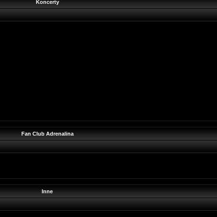
Koncerty
Fan Club Adrenalina
Inne