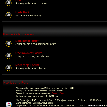
Chat
Sprawy związane z czatem
Hyde Park
Wszystkie inne tematy
Forum i strona www
Regulamin Forum
Zapoznaj sie z regulaminem Forum
Użytkownicy Forum
Tutaj możesz się przedstawić
Moderacja Forum
Sprawy związane z Forum
Kto jest na Forum
Nasi użytkownicy napisali
2965
postów, tematów
280
Mamy
283
zarejestrowanych użytkowników
Ostatnio zarejestrowana osoba:
JoesphVw
To forum odwiedzono już
4444734
razy
Na Forum jest
290
użytkowników :: 0 Zarejestrowanych, 0 Ukrytych i 290 Gości
Zarejestrowani Użytkownicy: Brak
Najwięcej użytkowników
1681
było obecnych 2026-05-07, 01:27
Administrator
•
J