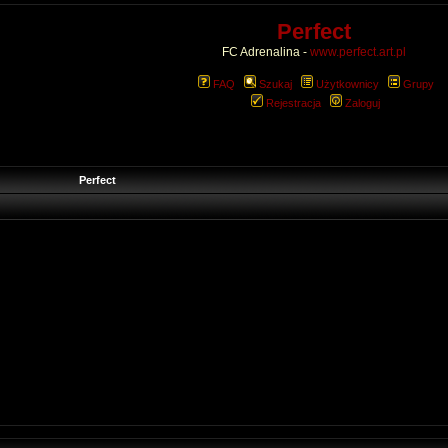
Perfect
FC Adrenalina -
www.perfect.art.pl
FAQ
Szukaj
Użytkownicy
Grupy
Rejestracja
Zaloguj
Perfect