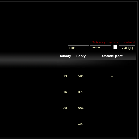
Zobacz posty bez odpowiedzi
Tematy
Posty
Ostatni post
13
593
--
16
377
--
30
554
--
7
107
--