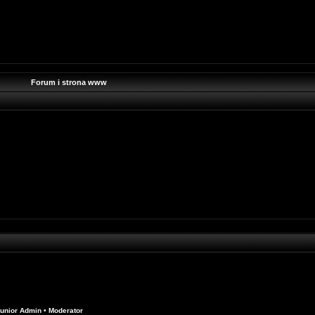
Forum i strona www
unior Admin
•
Moderator