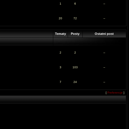
1
6
--
20
72
--
Tematy
Posty
Ostatni post
2
2
--
3
103
--
7
24
--
[
Preferencje
]