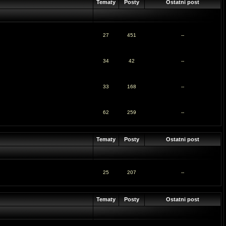
Tematy
Posty
Ostatni post
27
451
--
34
42
--
33
168
--
62
259
--
Tematy
Posty
Ostatni post
25
207
--
Tematy
Posty
Ostatni post