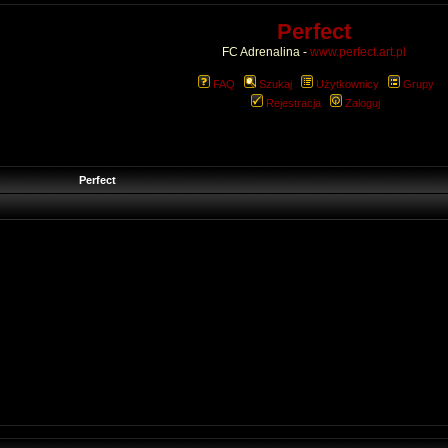
Perfect
FC Adrenalina -
www.perfect.art.pl
FAQ
Szukaj
Użytkownicy
Grupy
Rejestracja
Zaloguj
Perfect