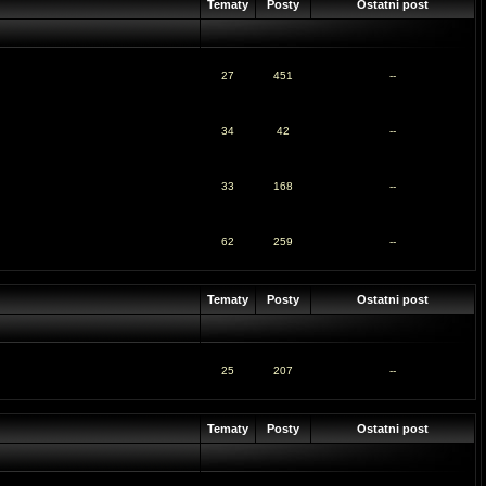
Tematy
Posty
Ostatni post
27
451
--
34
42
--
33
168
--
62
259
--
Tematy
Posty
Ostatni post
25
207
--
Tematy
Posty
Ostatni post