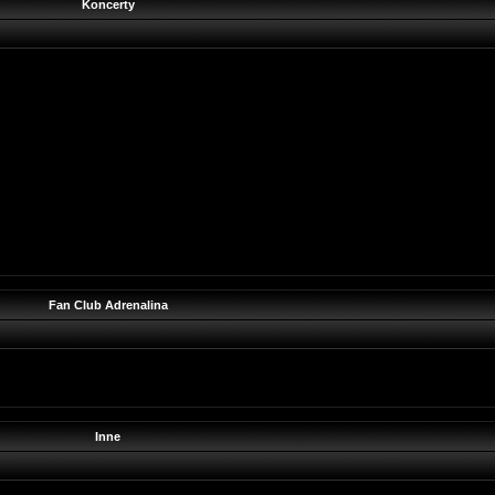
Koncerty
Fan Club Adrenalina
Inne