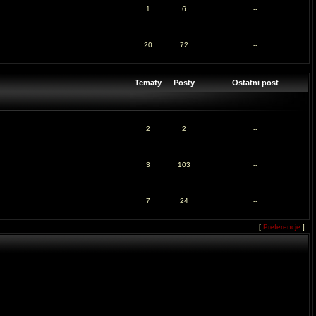
1
6
--
20
72
--
Tematy
Posty
Ostatni post
2
2
--
3
103
--
7
24
--
[
Preferencje
]