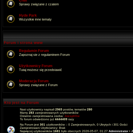
Chat
Sprawy związane z czatem
Hyde Park
Wszystkie inne tematy
Forum i strona www
Regulamin Forum
Zapoznaj sie z regulaminem Forum
Użytkownicy Forum
Tutaj możesz się przedstawić
Moderacja Forum
Sprawy związane z Forum
Kto jest na Forum
Nasi użytkownicy napisali
2965
postów, tematów
280
Mamy
283
zarejestrowanych użytkowników
Ostatnio zarejestrowana osoba:
JoesphVw
To forum odwiedzono już
4444409
razy
Na Forum jest
301
użytkowników :: 0 Zarejestrowanych, 0 Ukrytych i 301 Gości
Zarejestrowani Użytkownicy: Brak
Najwięcej użytkowników
1681
było obecnych 2026-05-07, 01:27
Administrator
•
J