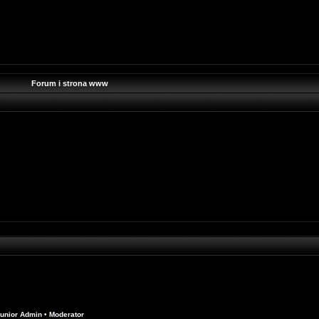
Forum i strona www
unior Admin
•
Moderator