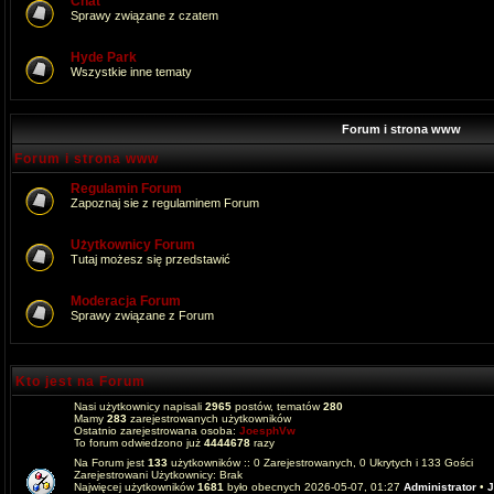
Chat
Sprawy związane z czatem
Hyde Park
Wszystkie inne tematy
Forum i strona www
Forum i strona www
Regulamin Forum
Zapoznaj sie z regulaminem Forum
Użytkownicy Forum
Tutaj możesz się przedstawić
Moderacja Forum
Sprawy związane z Forum
Kto jest na Forum
Nasi użytkownicy napisali
2965
postów, tematów
280
Mamy
283
zarejestrowanych użytkowników
Ostatnio zarejestrowana osoba:
JoesphVw
To forum odwiedzono już
4444678
razy
Na Forum jest
133
użytkowników :: 0 Zarejestrowanych, 0 Ukrytych i 133 Gości
Zarejestrowani Użytkownicy: Brak
Najwięcej użytkowników
1681
było obecnych 2026-05-07, 01:27
Administrator
•
J