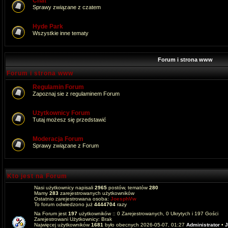
Chat
Sprawy związane z czatem
Hyde Park
Wszystkie inne tematy
Forum i strona www
Forum i strona www
Regulamin Forum
Zapoznaj sie z regulaminem Forum
Użytkownicy Forum
Tutaj możesz się przedstawić
Moderacja Forum
Sprawy związane z Forum
Kto jest na Forum
Nasi użytkownicy napisali
2965
postów, tematów
280
Mamy
283
zarejestrowanych użytkowników
Ostatnio zarejestrowana osoba:
JoesphVw
To forum odwiedzono już
4444704
razy
Na Forum jest
197
użytkowników :: 0 Zarejestrowanych, 0 Ukrytych i 197 Gości
Zarejestrowani Użytkownicy: Brak
Najwięcej użytkowników
1681
było obecnych 2026-05-07, 01:27
Administrator
•
J