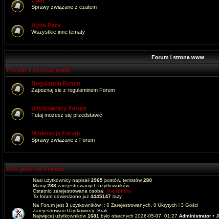
Chat
Sprawy związane z czatem
Hyde Park
Wszystkie inne tematy
Forum i strona www
Forum i strona www
Regulamin Forum
Zapoznaj sie z regulaminem Forum
Użytkownicy Forum
Tutaj możesz się przedstawić
Moderacja Forum
Sprawy związane z Forum
Kto jest na Forum
Nasi użytkownicy napisali
2965
postów, tematów
280
Mamy
283
zarejestrowanych użytkowników
Ostatnio zarejestrowana osoba:
JoesphVw
To forum odwiedzono już
4445147
razy
Na Forum jest
3
użytkowników :: 0 Zarejestrowanych, 0 Ukrytych i 3 Gości
Zarejestrowani Użytkownicy: Brak
Najwięcej użytkowników
1681
było obecnych 2026-05-07, 01:27
Administrator
•
J