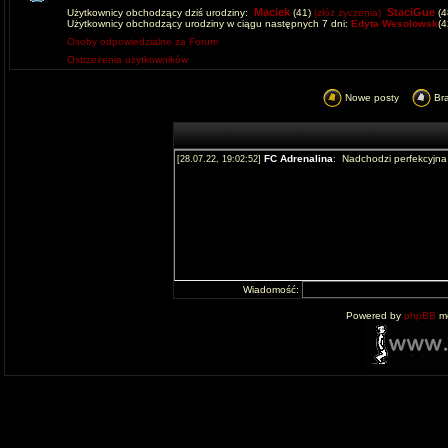
Maciek
StaciGue
Użytkownicy obchodzący dziś urodziny:
(41)
(złóż życzenia)
(4
Użytkownicy obchodzący urodziny w ciągu następnych 7 dni:
Edyta Wesolowsk
(
Osoby odpowiedzialne za Forum
Ostrzeżenia użytkowników
Nowe posty
Br
Wiadomość:
Powered by
phpBB
mo