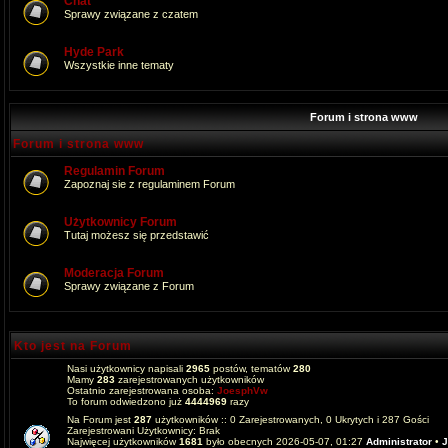
Chat
Sprawy związane z czatem
Hyde Park
Wszystkie inne tematy
Forum i strona www
Forum i strona www
Regulamin Forum
Zapoznaj sie z regulaminem Forum
Użytkownicy Forum
Tutaj możesz się przedstawić
Moderacja Forum
Sprawy związane z Forum
Kto jest na Forum
Nasi użytkownicy napisali
2965
postów, tematów
280
Mamy
283
zarejestrowanych użytkowników
Ostatnio zarejestrowana osoba:
JoesphVw
To forum odwiedzono już
4444969
razy
Na Forum jest
287
użytkowników :: 0 Zarejestrowanych, 0 Ukrytych i 287 Gości
Zarejestrowani Użytkownicy: Brak
Najwięcej użytkowników
1681
było obecnych 2026-05-07, 01:27
Administrator
•
J