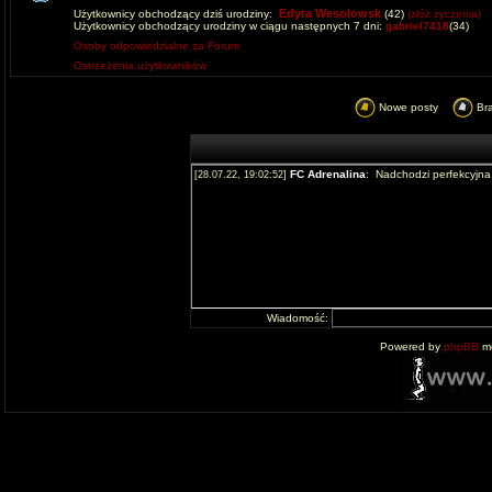
Edyta Wesolowsk
Użytkownicy obchodzący dziś urodziny:
(42)
(złóż życzenia)
Użytkownicy obchodzący urodziny w ciągu następnych 7 dni:
gabriel7418
(34)
Osoby odpowiedzialne za Forum
Ostrzeżenia użytkowników
Nowe posty
Br
Wiadomość:
Powered by
phpBB
mo