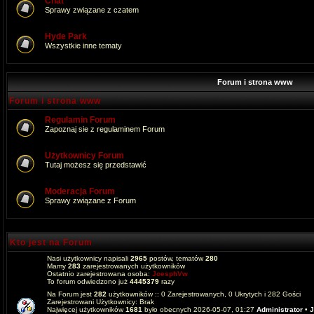
Chat
Sprawy związane z czatem
Hyde Park
Wszystkie inne tematy
Forum i strona www
Forum i strona www
Regulamin Forum
Zapoznaj sie z regulaminem Forum
Użytkownicy Forum
Tutaj możesz się przedstawić
Moderacja Forum
Sprawy związane z Forum
Kto jest na Forum
Nasi użytkownicy napisali
2965
postów, tematów
280
Mamy
283
zarejestrowanych użytkowników
Ostatnio zarejestrowana osoba:
JoesphVw
To forum odwiedzono już
4445379
razy
Na Forum jest
282
użytkowników :: 0 Zarejestrowanych, 0 Ukrytych i 282 Gości
Zarejestrowani Użytkownicy: Brak
Najwięcej użytkowników
1681
było obecnych 2026-05-07, 01:27
Administrator
•
J