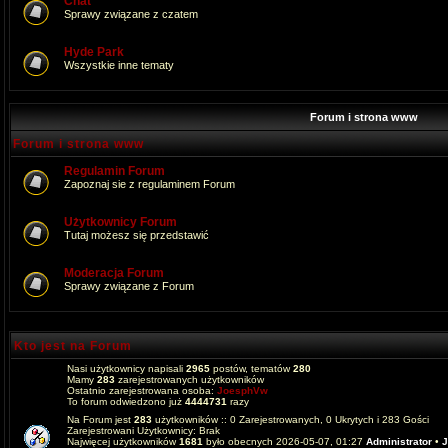
Chat
Sprawy związane z czatem
Hyde Park
Wszystkie inne tematy
Forum i strona www
Forum i strona www
Regulamin Forum
Zapoznaj sie z regulaminem Forum
Użytkownicy Forum
Tutaj możesz się przedstawić
Moderacja Forum
Sprawy związane z Forum
Kto jest na Forum
Nasi użytkownicy napisali
2965
postów, tematów
280
Mamy
283
zarejestrowanych użytkowników
Ostatnio zarejestrowana osoba:
JoesphVw
To forum odwiedzono już
4444731
razy
Na Forum jest
283
użytkowników :: 0 Zarejestrowanych, 0 Ukrytych i 283 Gości
Zarejestrowani Użytkownicy: Brak
Najwięcej użytkowników
1681
było obecnych 2026-05-07, 01:27
Administrator
•
J