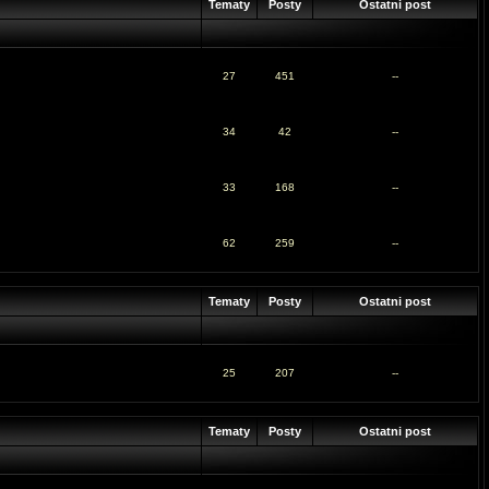
Tematy
Posty
Ostatni post
27
451
--
34
42
--
33
168
--
62
259
--
Tematy
Posty
Ostatni post
25
207
--
Tematy
Posty
Ostatni post