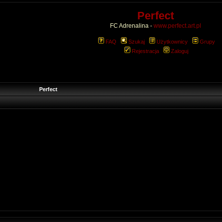
Perfect
FC Adrenalina -
www.perfect.art.pl
FAQ
Szukaj
Użytkownicy
Grupy
Rejestracja
Zaloguj
Perfect