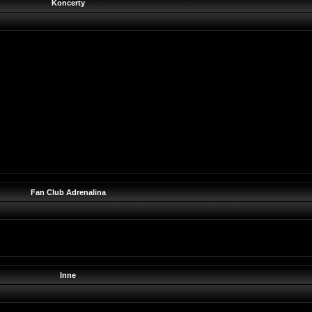
Koncerty
Fan Club Adrenalina
Inne