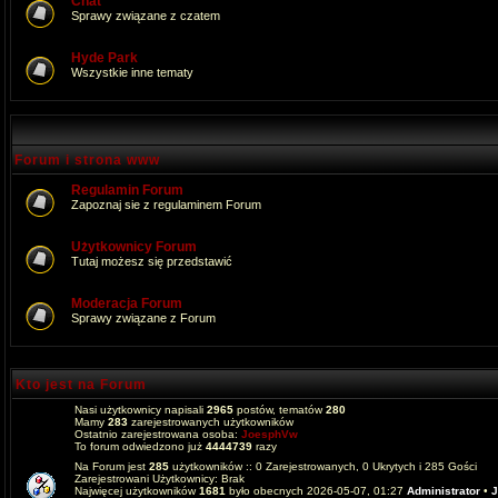
Chat
Sprawy związane z czatem
Hyde Park
Wszystkie inne tematy
Forum i strona www
Regulamin Forum
Zapoznaj sie z regulaminem Forum
Użytkownicy Forum
Tutaj możesz się przedstawić
Moderacja Forum
Sprawy związane z Forum
Kto jest na Forum
Nasi użytkownicy napisali
2965
postów, tematów
280
Mamy
283
zarejestrowanych użytkowników
Ostatnio zarejestrowana osoba:
JoesphVw
To forum odwiedzono już
4444739
razy
Na Forum jest
285
użytkowników :: 0 Zarejestrowanych, 0 Ukrytych i 285 Gości
Zarejestrowani Użytkownicy: Brak
Najwięcej użytkowników
1681
było obecnych 2026-05-07, 01:27
Administrator
•
J