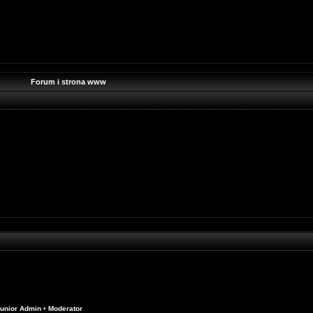
Forum i strona www
unior Admin
•
Moderator