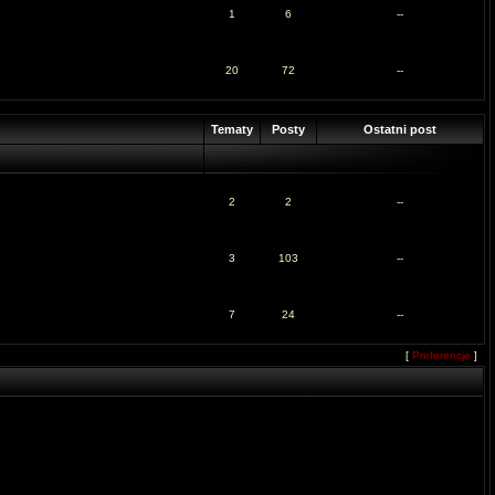
1
6
--
20
72
--
Tematy
Posty
Ostatni post
2
2
--
3
103
--
7
24
--
[
Preferencje
]