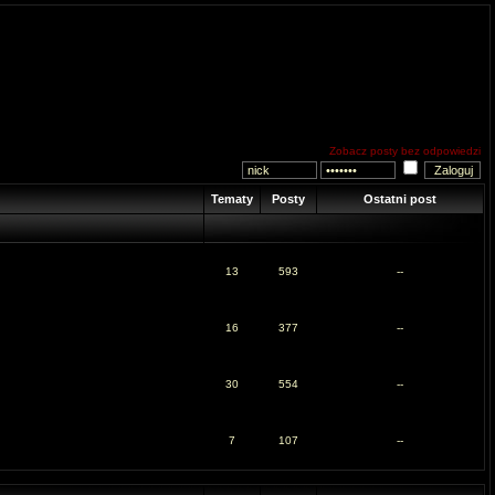
Zobacz posty bez odpowiedzi
Tematy
Posty
Ostatni post
13
593
--
16
377
--
30
554
--
7
107
--