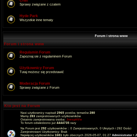
Chat
Sprawy związane z czatem
Hyde Park
Wszystkie inne tematy
Forum i strona www
Forum i strona www
Regulamin Forum
Zapoznaj sie z regulaminem Forum
Użytkownicy Forum
Tutaj możesz się przedstawić
Moderacja Forum
Sprawy związane z Forum
Kto jest na Forum
Nasi użytkownicy napisali
2965
postów, tematów
280
Mamy
283
zarejestrowanych użytkowników
Ostatnio zarejestrowana osoba:
JoesphVw
To forum odwiedzono już
4444735
razy
Na Forum jest
292
użytkowników :: 0 Zarejestrowanych, 0 Ukrytych i 292 Gości
Zarejestrowani Użytkownicy: Brak
Najwięcej użytkowników
1681
było obecnych 2026-05-07, 01:27
Administrator
•
J