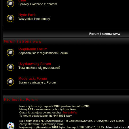
Chat
Sprawy związane z czatem
Hyde Park
Wszystkie inne tematy
Forum i strona www
Forum i strona www
Regulamin Forum
Zapoznaj sie z regulaminem Forum
Użytkownicy Forum
Tutaj możesz się przedstawić
Moderacja Forum
Sprawy związane z Forum
Kto jest na Forum
Nasi użytkownicy napisali
2965
postów, tematów
280
Mamy
283
zarejestrowanych użytkowników
Ostatnio zarejestrowana osoba:
JoesphVw
To forum odwiedzono już
4444803
razy
Na Forum jest
276
użytkowników :: 0 Zarejestrowanych, 0 Ukrytych i 276 Gości
Zarejestrowani Użytkownicy: Brak
Najwięcej użytkowników
1681
było obecnych 2026-05-07, 01:27
Administrator
•
J