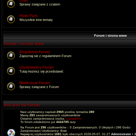
Chat
Sprawy związane z czatem
Hyde Park
Wszystkie inne tematy
Forum i strona www
Forum i strona www
Regulamin Forum
Zapoznaj sie z regulaminem Forum
Użytkownicy Forum
Tutaj możesz się przedstawić
Moderacja Forum
Sprawy związane z Forum
Kto jest na Forum
Nasi użytkownicy napisali
2965
postów, tematów
280
Mamy
283
zarejestrowanych użytkowników
Ostatnio zarejestrowana osoba:
JoesphVw
To forum odwiedzono już
4444785
razy
Na Forum jest
296
użytkowników :: 0 Zarejestrowanych, 0 Ukrytych i 296 Gości
Zarejestrowani Użytkownicy: Brak
Najwięcej użytkowników
1681
było obecnych 2026-05-07, 01:27
Administrator
•
J