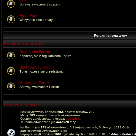
Chat
Sprawy związane z czatem
Hyde Park
Wszystkie inne tematy
Forum i strona www
Forum i strona www
Regulamin Forum
Zapoznaj sie z regulaminem Forum
Użytkownicy Forum
Tutaj możesz się przedstawić
Moderacja Forum
Sprawy związane z Forum
Kto jest na Forum
Nasi użytkownicy napisali
2965
postów, tematów
280
Mamy
283
zarejestrowanych użytkowników
Ostatnio zarejestrowana osoba:
JoesphVw
To forum odwiedzono już
4445020
razy
Na Forum jest
279
użytkowników :: 0 Zarejestrowanych, 0 Ukrytych i 279 Gości
Zarejestrowani Użytkownicy: Brak
Najwięcej użytkowników
1681
było obecnych 2026-05-07, 01:27
Administrator
•
J