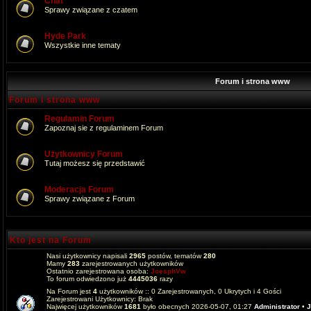
Chat
Sprawy związane z czatem
Hyde Park
Wszystkie inne tematy
Forum i strona www
Forum i strona www
Regulamin Forum
Zapoznaj sie z regulaminem Forum
Użytkownicy Forum
Tutaj możesz się przedstawić
Moderacja Forum
Sprawy związane z Forum
Kto jest na Forum
Nasi użytkownicy napisali
2965
postów, tematów
280
Mamy
283
zarejestrowanych użytkowników
Ostatnio zarejestrowana osoba:
JoesphVw
To forum odwiedzono już
4445036
razy
Na Forum jest
4
użytkowników :: 0 Zarejestrowanych, 0 Ukrytych i 4 Gości
Zarejestrowani Użytkownicy: Brak
Najwięcej użytkowników
1681
było obecnych 2026-05-07, 01:27
Administrator
•
J