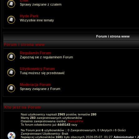
Chat
Sprawy związane z czatem
Hyde Park
Wszystkie inne tematy
Forum i strona www
Forum i strona www
Regulamin Forum
Zapoznaj sie z regulaminem Forum
Użytkownicy Forum
Tutaj możesz się przedstawić
Moderacja Forum
Sprawy związane z Forum
Kto jest na Forum
Nasi użytkownicy napisali
2965
postów, tematów
280
Mamy
283
zarejestrowanych użytkowników
Ostatnio zarejestrowana osoba:
JoesphVw
To forum odwiedzono już
4445143
razy
Na Forum jest
6
użytkowników :: 0 Zarejestrowanych, 0 Ukrytych i 6 Gości
Zarejestrowani Użytkownicy: Brak
Najwięcej użytkowników
1681
było obecnych 2026-05-07, 01:27
Administrator
•
J