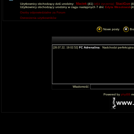
Maciek
StaciGue
Użytkownicy obchodzący dziś urodziny:
(41)
(złóż życzenia)
(4
Użytkownicy obchodzący urodziny w ciągu następnych 7 dni:
Edyta Wesolowsk
(
Osoby odpowiedzialne za Forum
Ostrzeżenia użytkowników
Nowe posty
Br
Wiadomość:
Powered by
phpBB
mo