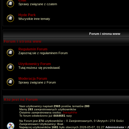
Chat
Sprawy związane z czatem
Hyde Park
Wszystkie inne tematy
Forum i strona www
Forum i strona www
Regulamin Forum
Zapoznaj sie z regulaminem Forum
Użytkownicy Forum
Tutaj możesz się przedstawić
Moderacja Forum
Sprawy związane z Forum
Kto jest na Forum
Nasi użytkownicy napisali
2965
postów, tematów
280
Mamy
283
zarejestrowanych użytkowników
Ostatnio zarejestrowana osoba:
JoesphVw
To forum odwiedzono już
4444681
razy
Na Forum jest
274
użytkowników :: 0 Zarejestrowanych, 0 Ukrytych i 274 Gości
Zarejestrowani Użytkownicy: Brak
Najwięcej użytkowników
1681
było obecnych 2026-05-07, 01:27
Administrator
•
J