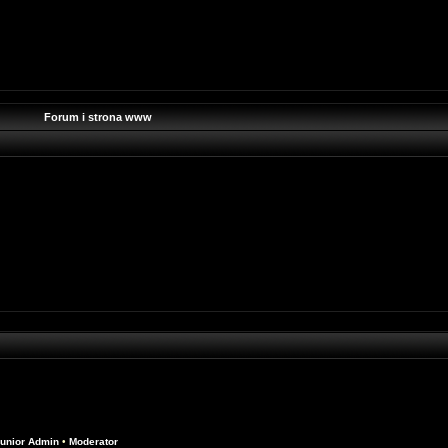
Forum i strona www
unior Admin
•
Moderator