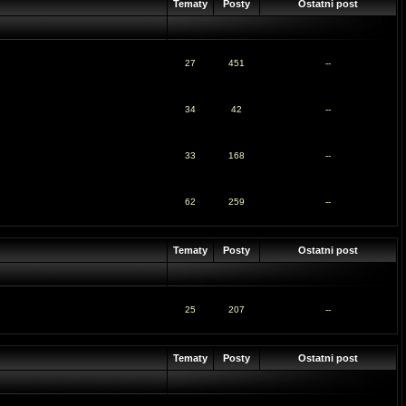
Tematy
Posty
Ostatni post
27
451
--
34
42
--
33
168
--
62
259
--
Tematy
Posty
Ostatni post
25
207
--
Tematy
Posty
Ostatni post