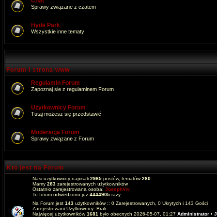
Chat
Sprawy związane z czatem
Hyde Park
Wszystkie inne tematy
Forum i strona www
Regulamin Forum
Zapoznaj sie z regulaminem Forum
Użytkownicy Forum
Tutaj możesz się przedstawić
Moderacja Forum
Sprawy związane z Forum
Kto jest na Forum
Nasi użytkownicy napisali
2965
postów, tematów
280
Mamy
283
zarejestrowanych użytkowników
Ostatnio zarejestrowana osoba:
JoesphVw
To forum odwiedzono już
4444905
razy
Na Forum jest
143
użytkowników :: 0 Zarejestrowanych, 0 Ukrytych i 143 Gości
Zarejestrowani Użytkownicy: Brak
Najwięcej użytkowników
1681
było obecnych 2026-05-07, 01:27
Administrator
•
J