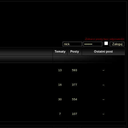
Zobacz posty bez odpowiedzi
Tematy
Posty
Ostatni post
13
593
--
16
377
--
30
554
--
7
107
--