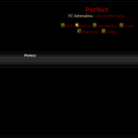
Perfect
FC Adrenalina -
www.perfect.art.pl
FAQ
Szukaj
Użytkownicy
Grupy
Rejestracja
Zaloguj
Perfect