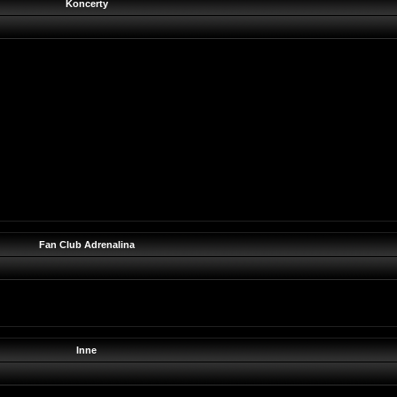
Koncerty
Fan Club Adrenalina
Inne