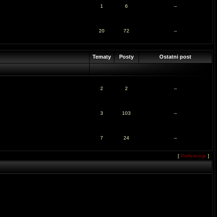
1
6
--
20
72
--
Tematy
Posty
Ostatni post
2
2
--
3
103
--
7
24
--
[
Preferencje
]