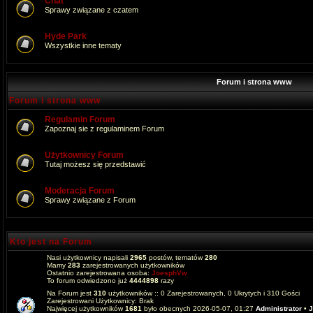
Chat
Sprawy związane z czatem
Hyde Park
Wszystkie inne tematy
Forum i strona www
Forum i strona www
Regulamin Forum
Zapoznaj sie z regulaminem Forum
Użytkownicy Forum
Tutaj możesz się przedstawić
Moderacja Forum
Sprawy związane z Forum
Kto jest na Forum
Nasi użytkownicy napisali
2965
postów, tematów
280
Mamy
283
zarejestrowanych użytkowników
Ostatnio zarejestrowana osoba:
JoesphVw
To forum odwiedzono już
4444898
razy
Na Forum jest
310
użytkowników :: 0 Zarejestrowanych, 0 Ukrytych i 310 Gości
Zarejestrowani Użytkownicy: Brak
Najwięcej użytkowników
1681
było obecnych 2026-05-07, 01:27
Administrator
•
J