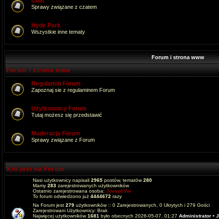
Chat
Sprawy związane z czatem
Hyde Park
Wszystkie inne tematy
Forum i strona www
Forum i strona www
Regulamin Forum
Zapoznaj sie z regulaminem Forum
Użytkownicy Forum
Tutaj możesz się przedstawić
Moderacja Forum
Sprawy związane z Forum
Kto jest na Forum
Nasi użytkownicy napisali
2965
postów, tematów
280
Mamy
283
zarejestrowanych użytkowników
Ostatnio zarejestrowana osoba:
JoesphVw
To forum odwiedzono już
4444672
razy
Na Forum jest
279
użytkowników :: 0 Zarejestrowanych, 0 Ukrytych i 279 Gości
Zarejestrowani Użytkownicy: Brak
Najwięcej użytkowników
1681
było obecnych 2026-05-07, 01:27
Administrator
•
J