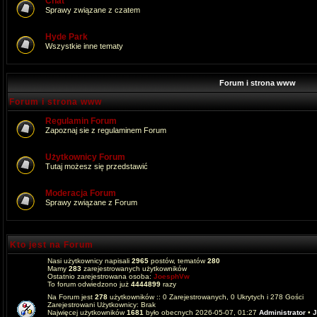
Chat
Sprawy związane z czatem
Hyde Park
Wszystkie inne tematy
Forum i strona www
Forum i strona www
Regulamin Forum
Zapoznaj sie z regulaminem Forum
Użytkownicy Forum
Tutaj możesz się przedstawić
Moderacja Forum
Sprawy związane z Forum
Kto jest na Forum
Nasi użytkownicy napisali
2965
postów, tematów
280
Mamy
283
zarejestrowanych użytkowników
Ostatnio zarejestrowana osoba:
JoesphVw
To forum odwiedzono już
4444899
razy
Na Forum jest
278
użytkowników :: 0 Zarejestrowanych, 0 Ukrytych i 278 Gości
Zarejestrowani Użytkownicy: Brak
Najwięcej użytkowników
1681
było obecnych 2026-05-07, 01:27
Administrator
•
J