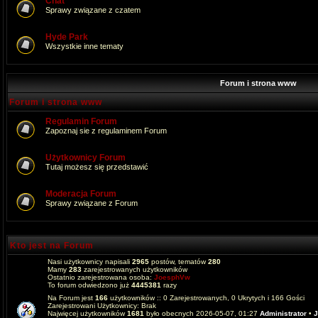
Chat
Sprawy związane z czatem
Hyde Park
Wszystkie inne tematy
Forum i strona www
Forum i strona www
Regulamin Forum
Zapoznaj sie z regulaminem Forum
Użytkownicy Forum
Tutaj możesz się przedstawić
Moderacja Forum
Sprawy związane z Forum
Kto jest na Forum
Nasi użytkownicy napisali
2965
postów, tematów
280
Mamy
283
zarejestrowanych użytkowników
Ostatnio zarejestrowana osoba:
JoesphVw
To forum odwiedzono już
4445381
razy
Na Forum jest
166
użytkowników :: 0 Zarejestrowanych, 0 Ukrytych i 166 Gości
Zarejestrowani Użytkownicy: Brak
Najwięcej użytkowników
1681
było obecnych 2026-05-07, 01:27
Administrator
•
J