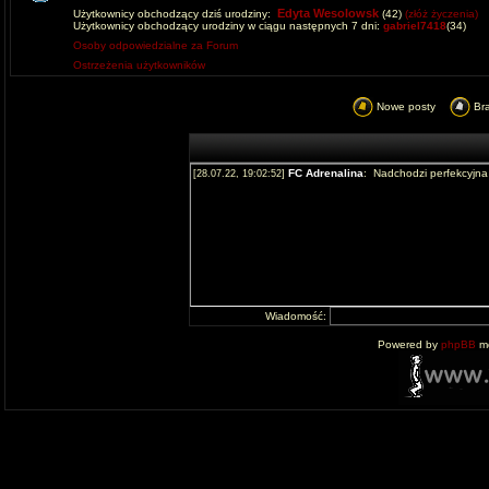
Edyta Wesolowsk
Użytkownicy obchodzący dziś urodziny:
(42)
(złóż życzenia)
Użytkownicy obchodzący urodziny w ciągu następnych 7 dni:
gabriel7418
(34)
Osoby odpowiedzialne za Forum
Ostrzeżenia użytkowników
Nowe posty
Br
Wiadomość:
Powered by
phpBB
mo