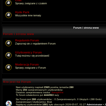
Chat
Sprawy związane z czatem
Hyde Park
Wszystkie inne tematy
Forum i strona www
Forum i strona www
Regulamin Forum
Zapoznaj sie z regulaminem Forum
Użytkownicy Forum
Tutaj możesz się przedstawić
Moderacja Forum
Sprawy związane z Forum
Kto jest na Forum
Nasi użytkownicy napisali
2965
postów, tematów
280
Mamy
283
zarejestrowanych użytkowników
Ostatnio zarejestrowana osoba:
JoesphVw
To forum odwiedzono już
4444963
razy
Na Forum jest
288
użytkowników :: 0 Zarejestrowanych, 0 Ukrytych i 288 Gości
Zarejestrowani Użytkownicy: Brak
Najwięcej użytkowników
1681
było obecnych 2026-05-07, 01:27
Administrator
•
J