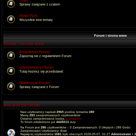
Chat
Sprawy związane z czatem
Hyde Park
Wszystkie inne tematy
Forum i strona www
Forum i strona www
Regulamin Forum
Zapoznaj sie z regulaminem Forum
Użytkownicy Forum
Tutaj możesz się przedstawić
Moderacja Forum
Sprawy związane z Forum
Kto jest na Forum
Nasi użytkownicy napisali
2965
postów, tematów
280
Mamy
283
zarejestrowanych użytkowników
Ostatnio zarejestrowana osoba:
JoesphVw
To forum odwiedzono już
4445013
razy
Na Forum jest
286
użytkowników :: 0 Zarejestrowanych, 0 Ukrytych i 286 Gości
Zarejestrowani Użytkownicy: Brak
Najwięcej użytkowników
1681
było obecnych 2026-05-07, 01:27
Administrator
•
J