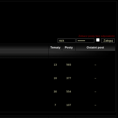
Zobacz posty bez odpowiedzi
Tematy
Posty
Ostatni post
13
593
--
16
377
--
30
554
--
7
107
--