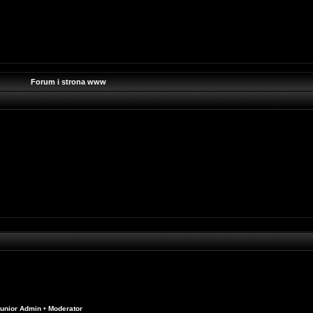
Forum i strona www
unior Admin
•
Moderator