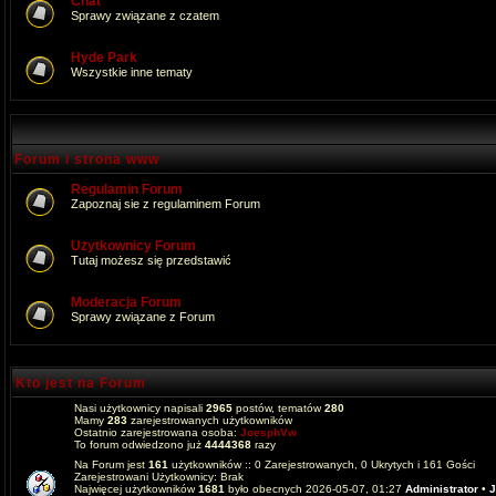
Chat
Sprawy związane z czatem
Hyde Park
Wszystkie inne tematy
Forum i strona www
Regulamin Forum
Zapoznaj sie z regulaminem Forum
Użytkownicy Forum
Tutaj możesz się przedstawić
Moderacja Forum
Sprawy związane z Forum
Kto jest na Forum
Nasi użytkownicy napisali
2965
postów, tematów
280
Mamy
283
zarejestrowanych użytkowników
Ostatnio zarejestrowana osoba:
JoesphVw
To forum odwiedzono już
4444368
razy
Na Forum jest
161
użytkowników :: 0 Zarejestrowanych, 0 Ukrytych i 161 Gości
Zarejestrowani Użytkownicy: Brak
Najwięcej użytkowników
1681
było obecnych 2026-05-07, 01:27
Administrator
•
J