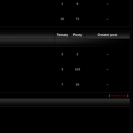
1
6
--
20
72
--
Tematy
Posty
Ostatni post
2
2
--
3
103
--
7
24
--
[
Preferencje
]