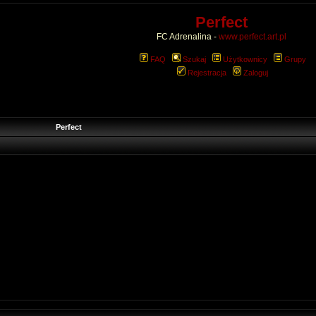
Perfect
FC Adrenalina -
www.perfect.art.pl
FAQ
Szukaj
Użytkownicy
Grupy
Rejestracja
Zaloguj
Perfect