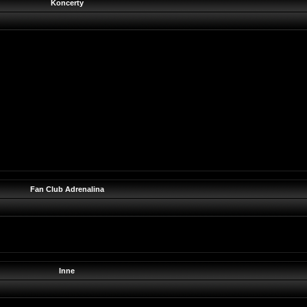
Koncerty
Fan Club Adrenalina
Inne