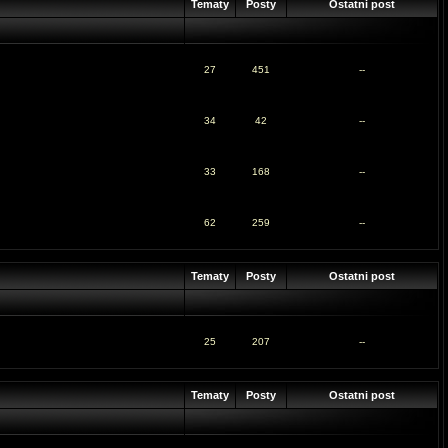
Tematy
Posty
Ostatni post
27
451
--
34
42
--
33
168
--
62
259
--
Tematy
Posty
Ostatni post
25
207
--
Tematy
Posty
Ostatni post