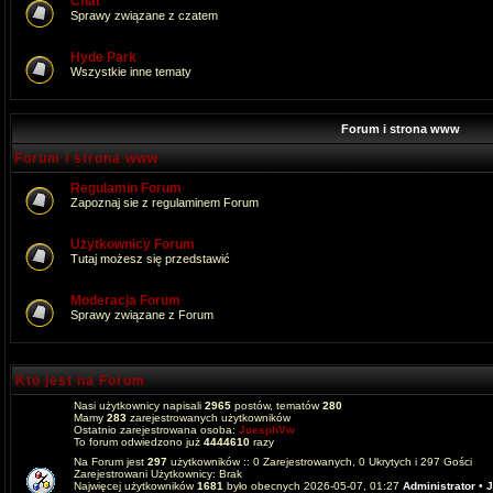
Chat
Sprawy związane z czatem
Hyde Park
Wszystkie inne tematy
Forum i strona www
Forum i strona www
Regulamin Forum
Zapoznaj sie z regulaminem Forum
Użytkownicy Forum
Tutaj możesz się przedstawić
Moderacja Forum
Sprawy związane z Forum
Kto jest na Forum
Nasi użytkownicy napisali
2965
postów, tematów
280
Mamy
283
zarejestrowanych użytkowników
Ostatnio zarejestrowana osoba:
JoesphVw
To forum odwiedzono już
4444610
razy
Na Forum jest
297
użytkowników :: 0 Zarejestrowanych, 0 Ukrytych i 297 Gości
Zarejestrowani Użytkownicy: Brak
Najwięcej użytkowników
1681
było obecnych 2026-05-07, 01:27
Administrator
•
J