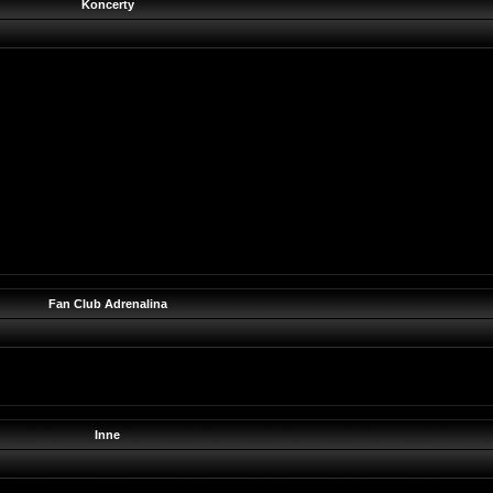
Koncerty
Fan Club Adrenalina
Inne