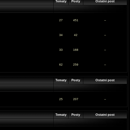
Tematy
Posty
Ostatni post
27
451
--
34
42
--
33
168
--
62
259
--
Tematy
Posty
Ostatni post
25
207
--
Tematy
Posty
Ostatni post