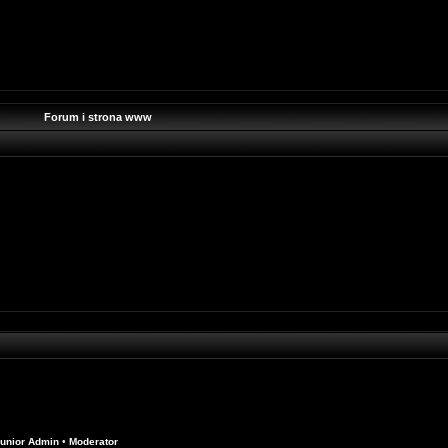
Forum i strona www
unior Admin
•
Moderator