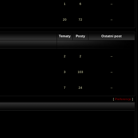
1
6
--
20
72
--
Tematy
Posty
Ostatni post
2
2
--
3
103
--
7
24
--
[
Preferencje
]