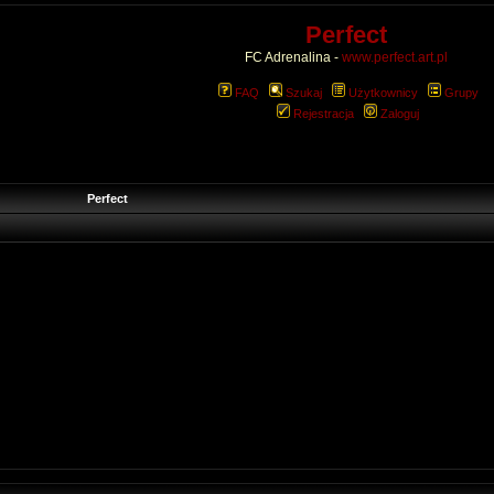
Perfect
FC Adrenalina -
www.perfect.art.pl
FAQ
Szukaj
Użytkownicy
Grupy
Rejestracja
Zaloguj
Perfect