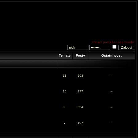
Zobacz posty bez odpowiedzi
Tematy
Posty
Ostatni post
13
593
--
16
377
--
30
554
--
7
107
--