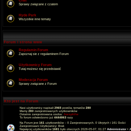
Chat
Sprawy związane z czatem
Hyde Park
Wszystkie inne tematy
Forum i strona www
Regulamin Forum
Zapoznaj sie z regulaminem Forum
Użytkownicy Forum
Tutaj możesz się przedstawić
Moderacja Forum
Sprawy związane z Forum
Kto jest na Forum
Nasi użytkownicy napisali
2965
postów, tematów
280
Mamy
283
zarejestrowanych użytkowników
Ostatnio zarejestrowana osoba:
JoesphVw
To forum odwiedzono już
4444863
razy
Na Forum jest
161
użytkowników :: 0 Zarejestrowanych, 0 Ukrytych i 161 Gości
Zarejestrowani Użytkownicy: Brak
Najwięcej użytkowników
1681
było obecnych 2026-05-07, 01:27
Administrator
•
J