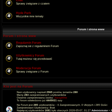
Chat
Sprawy związane z czatem
Hyde Park
Wszystkie inne tematy
Forum i strona www
Forum i strona www
Regulamin Forum
Zapoznaj sie z regulaminem Forum
Użytkownicy Forum
Tutaj możesz się przedstawić
Moderacja Forum
Sprawy związane z Forum
Kto jest na Forum
Nasi użytkownicy napisali
2965
postów, tematów
280
Mamy
283
zarejestrowanych użytkowników
Ostatnio zarejestrowana osoba:
JoesphVw
To forum odwiedzono już
4445021
razy
Na Forum jest
285
użytkowników :: 0 Zarejestrowanych, 0 Ukrytych i 285 Gości
Zarejestrowani Użytkownicy: Brak
Najwięcej użytkowników
1681
było obecnych 2026-05-07, 01:27
Administrator
•
J