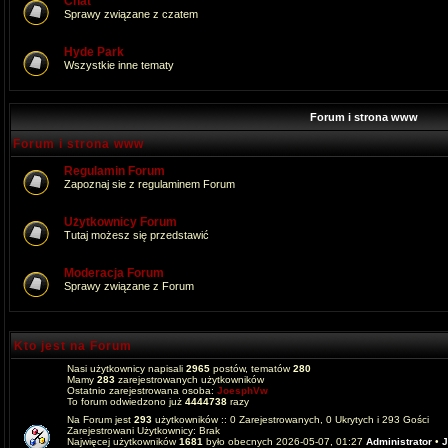
Chat
Sprawy związane z czatem
Hyde Park
Wszystkie inne tematy
Forum i strona www
Forum i strona www
Regulamin Forum
Zapoznaj sie z regulaminem Forum
Użytkownicy Forum
Tutaj możesz się przedstawić
Moderacja Forum
Sprawy związane z Forum
Kto jest na Forum
Nasi użytkownicy napisali
2965
postów, tematów
280
Mamy
283
zarejestrowanych użytkowników
Ostatnio zarejestrowana osoba:
JoesphVw
To forum odwiedzono już
4444738
razy
Na Forum jest
293
użytkowników :: 0 Zarejestrowanych, 0 Ukrytych i 293 Gości
Zarejestrowani Użytkownicy: Brak
Najwięcej użytkowników
1681
było obecnych 2026-05-07, 01:27
Administrator
•
J