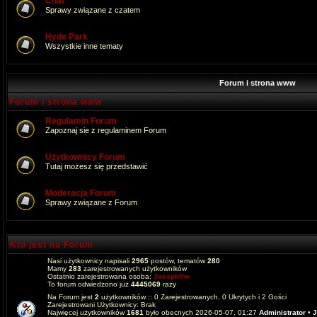
Chat
Sprawy związane z czatem
Hyde Park
Wszystkie inne tematy
Forum i strona www
Forum i strona www
Regulamin Forum
Zapoznaj sie z regulaminem Forum
Użytkownicy Forum
Tutaj możesz się przedstawić
Moderacja Forum
Sprawy związane z Forum
Kto jest na Forum
Nasi użytkownicy napisali
2965
postów, tematów
280
Mamy
283
zarejestrowanych użytkowników
Ostatnio zarejestrowana osoba:
JoesphVw
To forum odwiedzono już
4445069
razy
Na Forum jest
2
użytkowników :: 0 Zarejestrowanych, 0 Ukrytych i 2 Gości
Zarejestrowani Użytkownicy: Brak
Najwięcej użytkowników
1681
było obecnych 2026-05-07, 01:27
Administrator
•
J