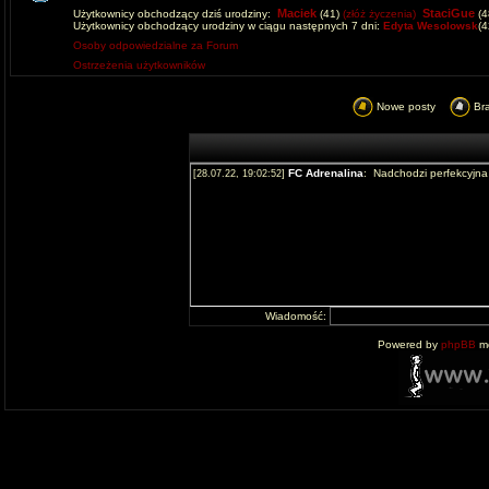
Maciek
StaciGue
Użytkownicy obchodzący dziś urodziny:
(41)
(złóż życzenia)
(4
Użytkownicy obchodzący urodziny w ciągu następnych 7 dni:
Edyta Wesolowsk
(
Osoby odpowiedzialne za Forum
Ostrzeżenia użytkowników
Nowe posty
Br
Wiadomość:
Powered by
phpBB
mo