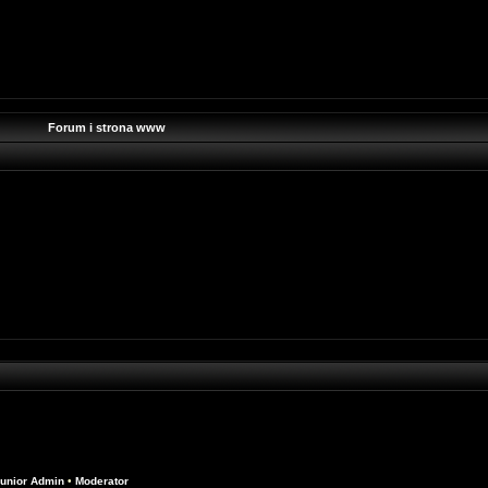
Forum i strona www
unior Admin
•
Moderator