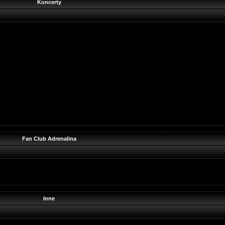
Koncerty
Fan Club Adrenalina
Inne