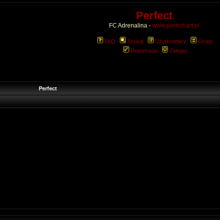
Perfect
FC Adrenalina -
www.perfect.art.pl
FAQ
Szukaj
Użytkownicy
Grupy
Rejestracja
Zaloguj
Perfect