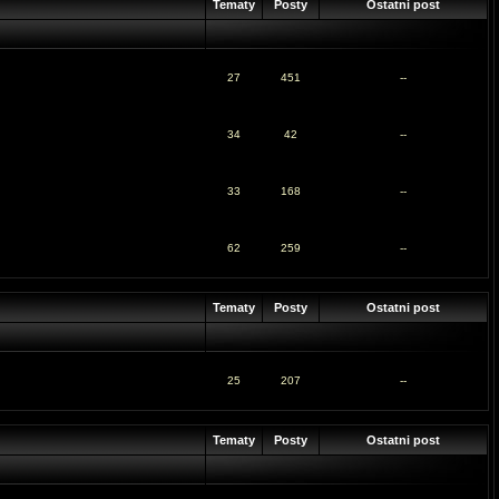
Tematy
Posty
Ostatni post
27
451
--
34
42
--
33
168
--
62
259
--
Tematy
Posty
Ostatni post
25
207
--
Tematy
Posty
Ostatni post