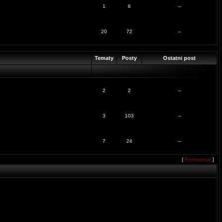
1
6
--
20
72
--
Tematy
Posty
Ostatni post
2
2
--
3
103
--
7
24
--
[
Preferencje
]