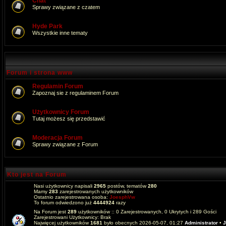
Chat
Sprawy związane z czatem
Hyde Park
Wszystkie inne tematy
Forum i strona www
Regulamin Forum
Zapoznaj sie z regulaminem Forum
Użytkownicy Forum
Tutaj możesz się przedstawić
Moderacja Forum
Sprawy związane z Forum
Kto jest na Forum
Nasi użytkownicy napisali
2965
postów, tematów
280
Mamy
283
zarejestrowanych użytkowników
Ostatnio zarejestrowana osoba:
JoesphVw
To forum odwiedzono już
4444924
razy
Na Forum jest
289
użytkowników :: 0 Zarejestrowanych, 0 Ukrytych i 289 Gości
Zarejestrowani Użytkownicy: Brak
Najwięcej użytkowników
1681
było obecnych 2026-05-07, 01:27
Administrator
•
J