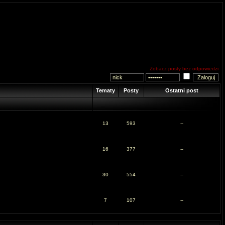
Zobacz posty bez odpowiedzi
Tematy
Posty
Ostatni post
13
593
--
16
377
--
30
554
--
7
107
--