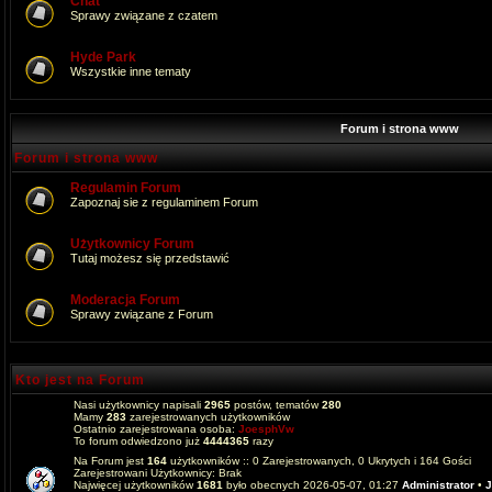
Chat
Sprawy związane z czatem
Hyde Park
Wszystkie inne tematy
Forum i strona www
Forum i strona www
Regulamin Forum
Zapoznaj sie z regulaminem Forum
Użytkownicy Forum
Tutaj możesz się przedstawić
Moderacja Forum
Sprawy związane z Forum
Kto jest na Forum
Nasi użytkownicy napisali
2965
postów, tematów
280
Mamy
283
zarejestrowanych użytkowników
Ostatnio zarejestrowana osoba:
JoesphVw
To forum odwiedzono już
4444365
razy
Na Forum jest
164
użytkowników :: 0 Zarejestrowanych, 0 Ukrytych i 164 Gości
Zarejestrowani Użytkownicy: Brak
Najwięcej użytkowników
1681
było obecnych 2026-05-07, 01:27
Administrator
•
J